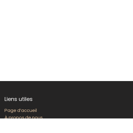
Liens utiles
Page d'accueil
À propos de nous
Comité provincial de Liège
Site de l'AWBB