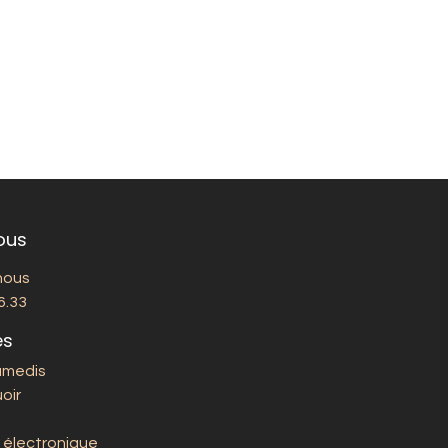
ous
nous
6.33
es
amedis
oir
 électronique