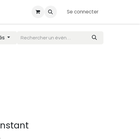
Se connecter
ransfert
Événements
Boutique
és
instant
.