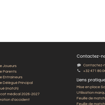
Contactez-n
Contactez-
e Joueurs
+32 471 80.0
e Parents
e Entraineurs
Liens pratiqu
e Délégué Principal
Mise en place S
ué (match)
Utilisation marqu
ficat médical 2026-2027
Feuille de match
ration d'accident
Feuille de match