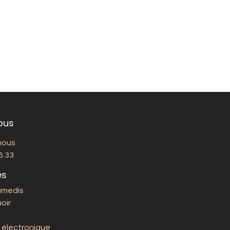
ous
nous
6.33
es
amedis
oir
 électronique