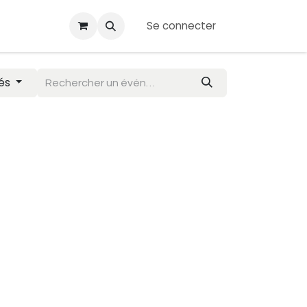
Se connecter
ransfert
Événements
Boutique
iés