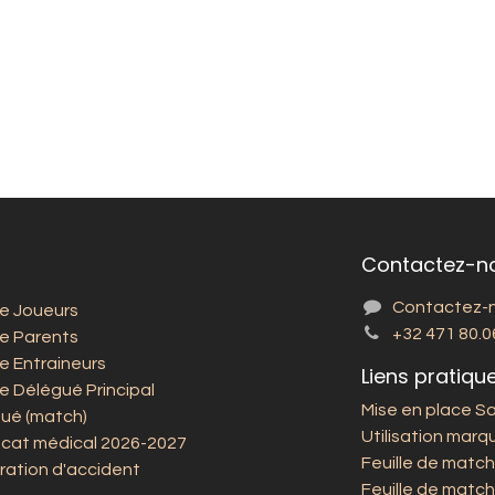
Contactez-n
Contactez-
e Joueurs
+32 471 80.0
e Parents
e Entraineurs
Liens pratiqu
e Délégué Principal
Mise en place S
ué (match)
Utilisation marqu
ficat médical 2026-2027
Feuille de match
ration d'accident
Feuille de match