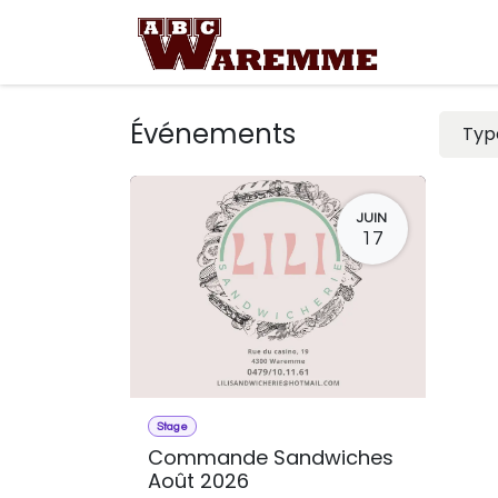
Se rendre au contenu
Demande 
Événements
Ty
JUIN
17
Stage
Commande Sandwiches
Août 2026