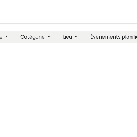
de renseignement
Formulaire d'affiliation
Demande de t
pe
Catégorie
Lieu
Événements planif