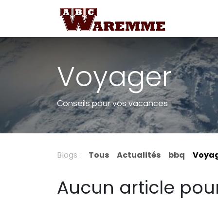
Se rendre au contenu
Demande 
Voyager
Conseils pour vos vacances
Blogs :
Tous
Actualités
bbq
Voya
Aucun article pou