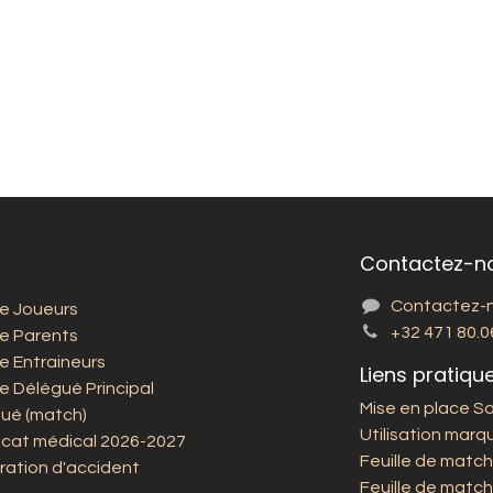
Contactez-n
Contactez-
e Joueurs
+32 471 80.0
e Parents
e Entraineurs
Liens pratiqu
e Délégué Principal
Mise en place S
ué (match)
Utilisation marqu
ficat médical 2026-2027
Feuille de match
ration d'accident
Feuille de match