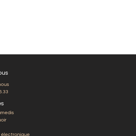
ous
nous
6.33
es
amedis
oir
 électronique